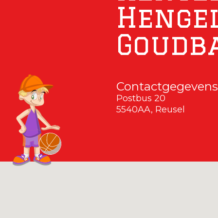
Hengel
Goudb
Contactgegevens
Postbus 20
5540AA, Reusel