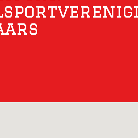
sportverenig
aars